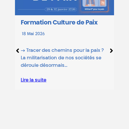
lture de Paix
Mine(s) de rien : une
transition qui épuise
mins pour la paix ?
 de nos sociétés se
2 Mars 2026
is…
/ Le jeu des 7 familles de l
Nous serions au cœur d’un
Lire la suite