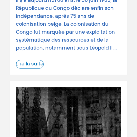
Il y a aujourd’hui 66 ans, le 30 juin 1960, la
République du Congo déclare enfin son
indépendance, après 75 ans de
colonisation belge. La colonisation du
Congo fut marquée par une exploitation
systématique des ressources et de la
population, notamment sous Léopold II….
Lire la suite