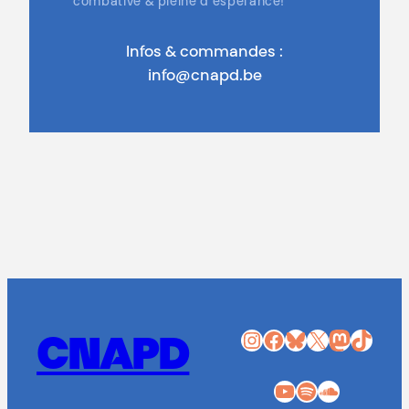
combative & pleine d’espérance!
Infos & commandes :
info@cnapd.be
Instagram
Facebook
Bluesky
X
Mastodon
TikTok
CNAPD
YouTube
Spotify
SoundCloud