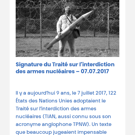
Signature du Traité sur l’interdiction
des armes nucléaires – 07.07.2017
Il y a aujourd’hui 9 ans, le 7 juillet 2017, 122
États des Nations Unies adoptaient le
Traité sur l’interdiction des armes
nucléaires (TIAN, aussi connu sous son
acronyme anglophone TPNW). Un texte
que beaucoup jugeaient impensable