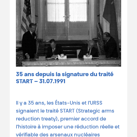
35 ans depuis la signature du traité
START – 31.07.1991
Il y a 35 ans, les États-Unis et l’URSS
signaient le traité START (Strategic arms
reduction treaty), premier accord de
l’histoire à imposer une réduction réelle et
vérifiable des arsenaux nucléaires