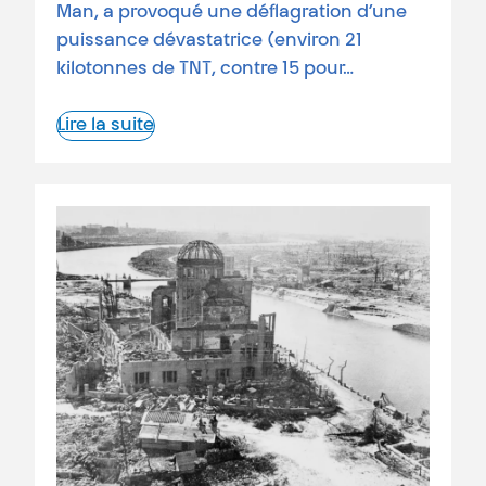
Man, a provoqué une déflagration d’une
puissance dévastatrice (environ 21
kilotonnes de TNT, contre 15 pour…
Lire la suite