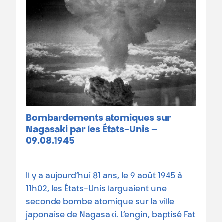
Bombardements atomiques sur
Nagasaki par les États-Unis –
09.08.1945
Il y a aujourd’hui 81 ans, le 9 août 1945 à
11h02, les États-Unis larguaient une
seconde bombe atomique sur la ville
japonaise de Nagasaki. L’engin, baptisé Fat