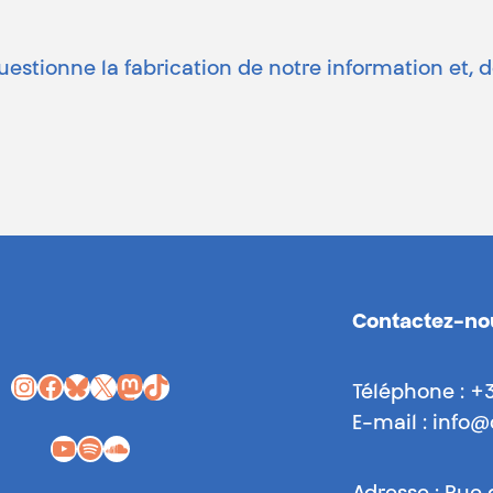
questionne la fabrication de notre information et, d
Contactez-no
Instagram
Facebook
Bluesky
X
Mastodon
TikTok
Téléphone : +
E-mail : info
YouTube
Spotify
SoundCloud