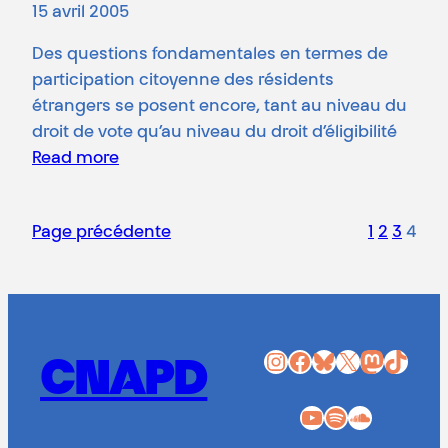
15 avril 2005
Des questions fondamentales en termes de
participation citoyenne des résidents
étrangers se posent encore, tant au niveau du
droit de vote qu’au niveau du droit d’éligibilité
Read more
Page précédente
1
2
3
4
Instagram
Facebook
Bluesky
X
Mastodon
TikTok
CNAPD
YouTube
Spotify
SoundCloud