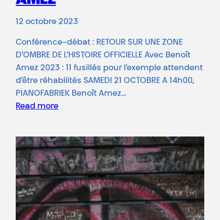
AMEZ
12 octobre 2023
Conférence-débat : RETOUR SUR UNE ZONE
D’OMBRE DE L’HISTOIRE OFFICIELLE Avec Benoît
Amez 2023 : 11 fusillés pour l’exemple attendent
d’être réhabilités SAMEDI 21 OCTOBRE A 14h00,
PIANOFABRIEK Benoît Amez…
Read more