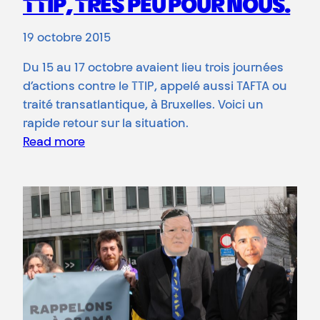
TTIP, TRÈS PEU POUR NOUS.
19 octobre 2015
Du 15 au 17 octobre avaient lieu trois journées
d’actions contre le TTIP, appelé aussi TAFTA ou
traité transatlantique, à Bruxelles. Voici un
rapide retour sur la situation.
Read more