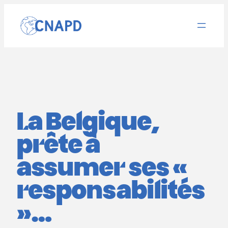
Aller
au
contenu
La Belgique,
prête à
assumer ses «
responsabilités
»…