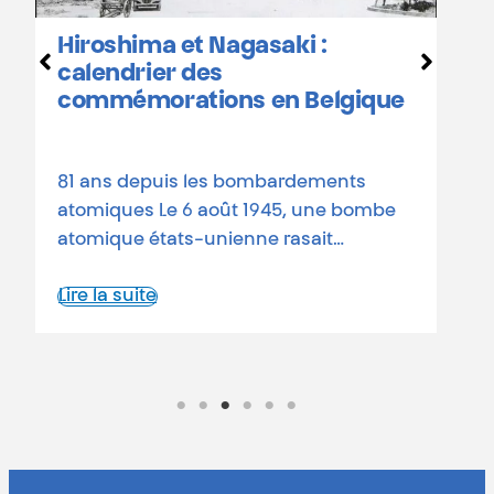
Hiroshima et Nagasaki :
D
calendrier des
o
commémorations en Belgique
a
d
81 ans depuis les bombardements
L
atomiques Le 6 août 1945, une bombe
atomique états-unienne rasait…
Lire la suite