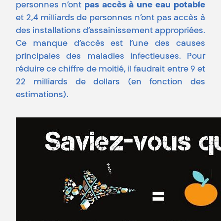
personnes n’ont
pas accès à une eau potable
et 2,4 milliards de personnes n’ont pas accès à
des installations d’assainissement appropriées.
Ce manque d’accès est l’une des causes
principales des maladies infectieuses. Pour
réduire ce chiffre de moitié, il faudrait entre 9 et
22 milliards de dollars (en fonction des
estimations).