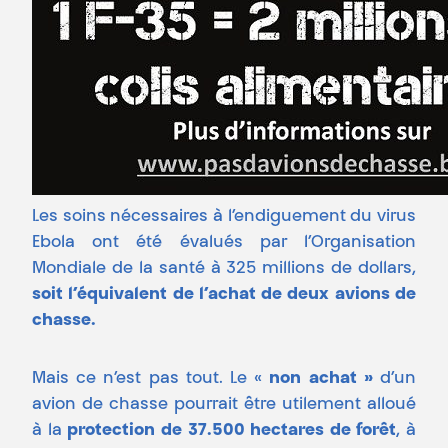
Les soins nécessaires à l’endiguement du virus
Ebola ont été évalués par l’Organisation
Mondiale de la santé à 325 millions de dollars,
soit l’équivalent de l’achat de deux avions de
chasse.
Mais ce n’est pas tout. Le «
non achat »
d’un
avion de chasse pourrait être utilement alloué
à la
protection de 37.500 hectares de forêt
, à