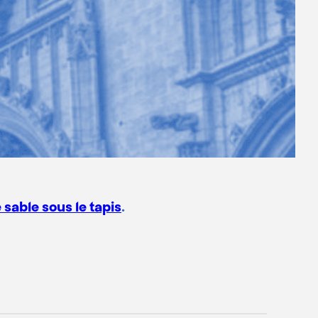
 sable sous le tapis
.