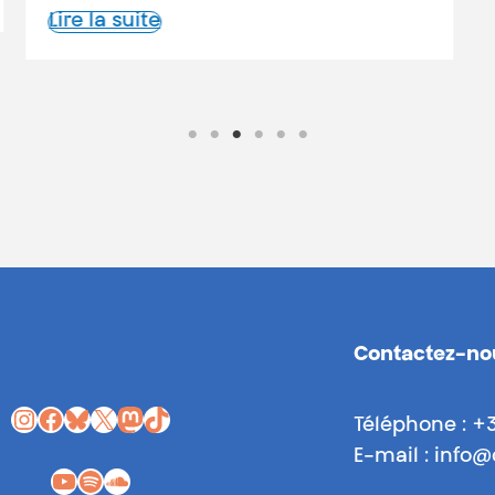
Contactez-no
Instagram
Facebook
Bluesky
X
Mastodon
TikTok
Téléphone : +
E-mail : info
YouTube
Spotify
SoundCloud