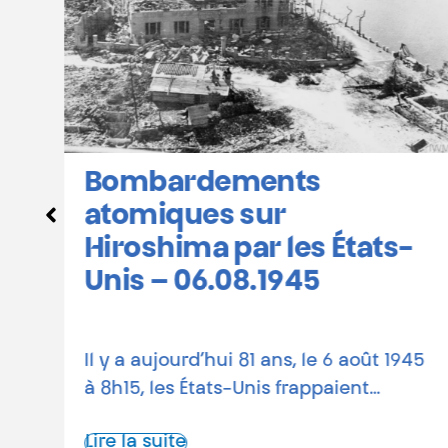
Hiroshima et Nagasaki :
calendrier des
commémorations en
-
Belgique
81 ans depuis les bombardements
1945
atomiques Le 6 août 1945, une bombe
atomique états-unienne rasait…