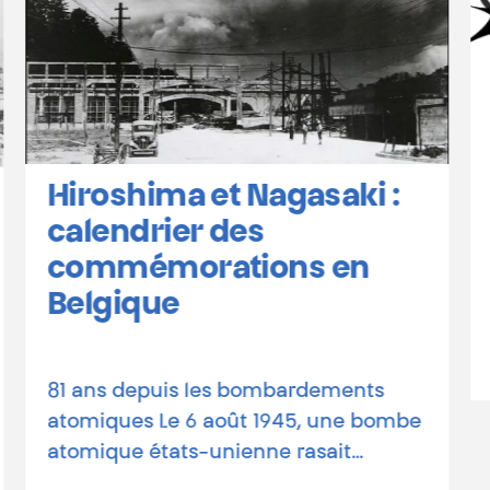
La CNAPD recrute des
bénévoles !
Des personnes oisives ou oiseaux,
ordinaires donc extraordinaires,
avec un peu de temps libre et l’envie
de s’investir…
Lire la suite