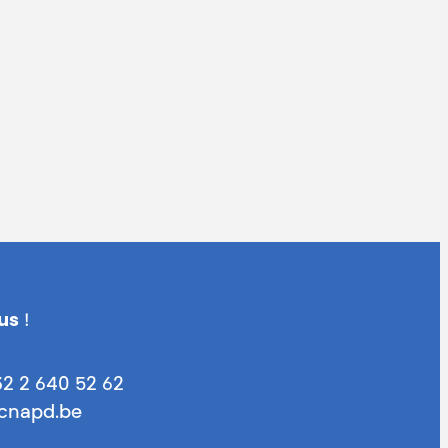
us
!
32 2 640 52 62
@cnapd.be