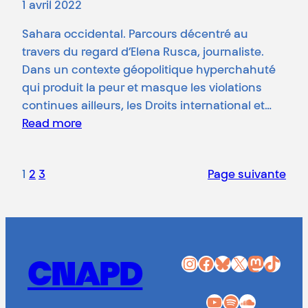
1 avril 2022
Sahara occidental. Parcours décentré au
travers du regard d’Elena Rusca, journaliste.
Dans un contexte géopolitique hyperchahuté
qui produit la peur et masque les violations
continues ailleurs, les Droits international et…
Read more
1
2
3
Page suivante
Instagram
Facebook
Bluesky
X
Mastodon
TikTok
CNAPD
YouTube
Spotify
SoundCloud