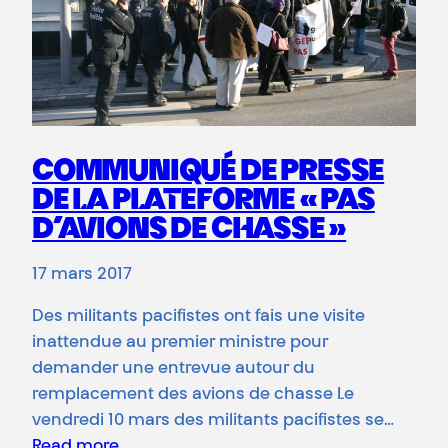
COMMUNIQUÉ DE PRESSE
DE LA PLATEFORME « PAS
D’AVIONS DE CHASSE »
17 mars 2017
Des militants pacifistes ont fais une visite
inattendue au premier ministre pour
demander une entrevue autour du
remplacement des avions de chasse Le
vendredi 10 mars des militants pacifistes se…
Read more