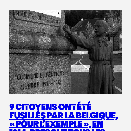
9 CITOYENS ONT ÉTÉ
FUSILLÉS PAR LA BELGIQUE,
« POUR L’EXEMPLE », EN