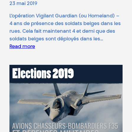
23 mai 2019
L’opération Vigilant Guardian (ou Homeland) –
4 ans de présence des soldats belges dans les
rues. Cela fait maintenant 4 et demi que des
soldats belges sont déployés dans les…
Read more