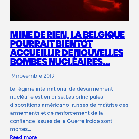
MINE DE RIEN, LA BELGIQUE
POURRAIT BIENTÔT
ACCUEILLIR DE NOUVELLES
BOMBES NUCLÉAIRES…
19 novembre 2019
Le régime international de désarmement
nucléaire est en crise. Les principales
dispositions américano-russes de maîtrise des
armements et de renforcement de la
confiance issues de la Guerre froide sont
mortes…
Read more