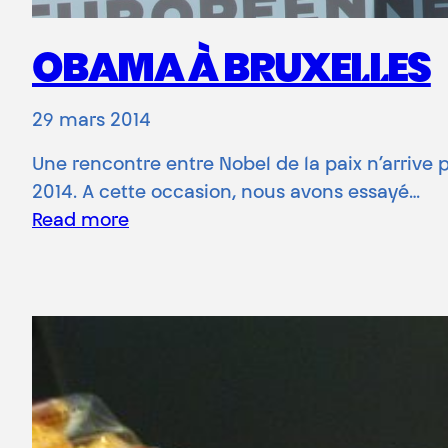
OBAMA À BRUXELLES
29 mars 2014
Une rencontre entre Nobel de la paix n’arrive 
2014. A cette occasion, nous avons essayé…
Read more