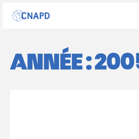
Aller
au
contenu
ANNÉE :
200