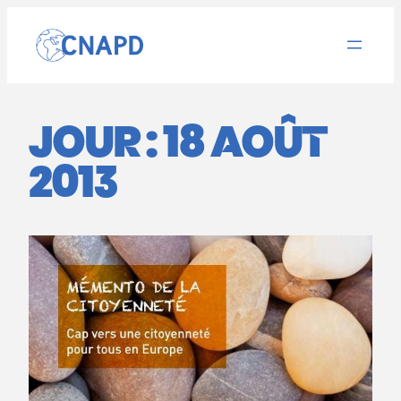
Aller
au
contenu
JOUR :
18 AOÛT
2013