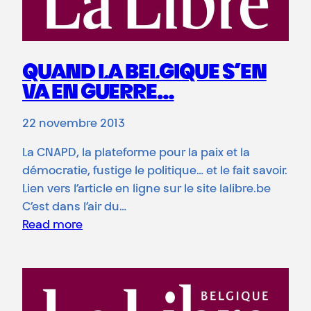
QUAND LA BELGIQUE S’EN
VA EN GUERRE…
22 novembre 2013
La CNAPD, la plateforme pour la paix et la
démocratie, fustige le politique… et le fait savoir.
Lien vers l’article en ligne sur le site lalibre.be
C’est dans l’air du…
Read more