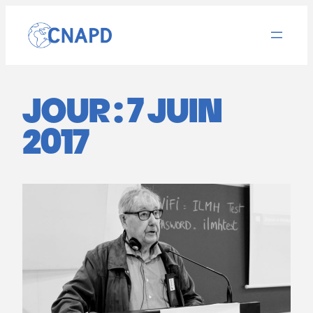
Aller
au
contenu
JOUR :
7 JUIN
2017