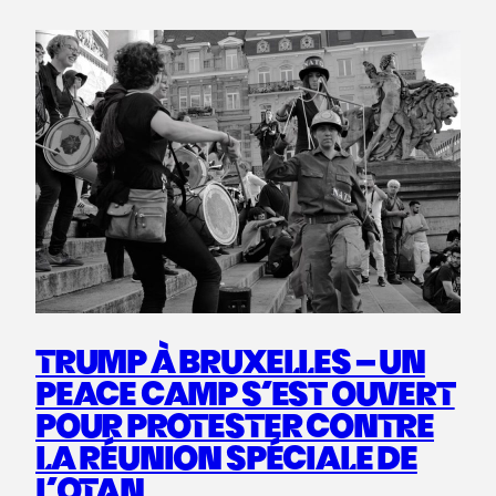
TRUMP À BRUXELLES – UN
PEACE CAMP S’EST OUVERT
POUR PROTESTER CONTRE
LA RÉUNION SPÉCIALE DE
L’OTAN