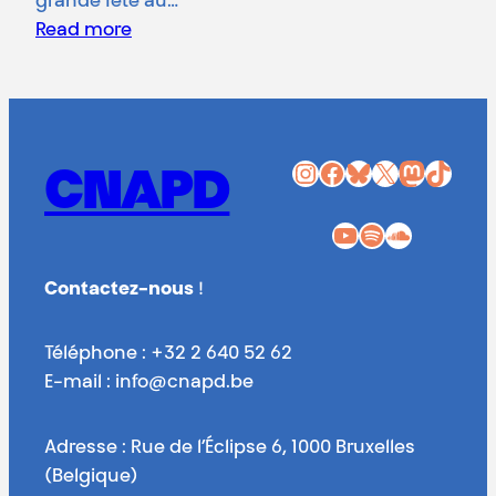
grande fête au…
Read more
Instagram
Facebook
Bluesky
X
Mastodon
TikTok
CNAPD
YouTube
Spotify
SoundCloud
Contactez-nous
!
Téléphone : +32 2 640 52 62
E-mail : info@cnapd.be
Adresse : Rue de l’Éclipse 6, 1000 Bruxelles
(Belgique)