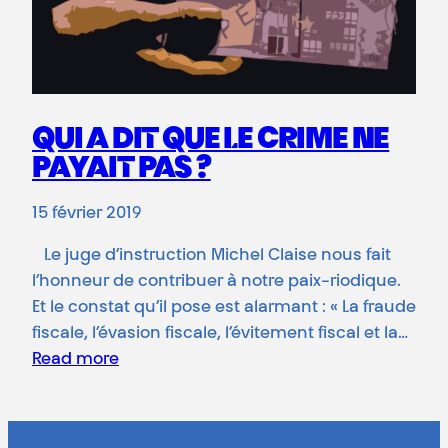
QUI A DIT QUE LE CRIME NE
PAYAIT PAS ?
15 février 2019
Le juge d’instruction Michel Claise nous fait
l’honneur de contribuer à notre paix-riodique.
Et le constat qu’il pose est alarmant : « La fraude
fiscale, l’évasion fiscale, l’évitement fiscal et la…
Read more