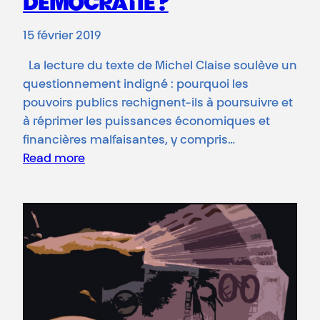
DÉMOCRATIE ?
15 février 2019
La lecture du texte de Michel Claise soulève un
questionnement indigné : pourquoi les
pouvoirs publics rechignent-ils à poursuivre et
à réprimer les puissances économiques et
financières malfaisantes, y compris…
Read more