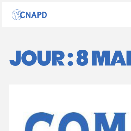
Aller
au
contenu
JOUR :
8 MAI