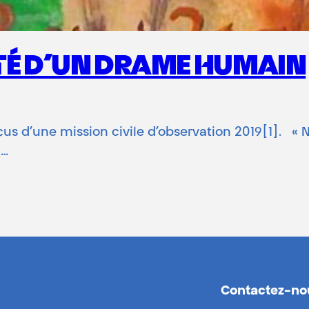
TÉ D’UN DRAME HUMAIN
us d’une mission civile d’observation 2019[1]. « N
t…
Contactez-no