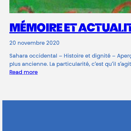
MÉMOIRE ET ACTUALI
20 novembre 2020
Sahara occidental – Histoire et dignité – Aperç
plus ancienne. La particularité, c’est qu’il s’agi
Read more