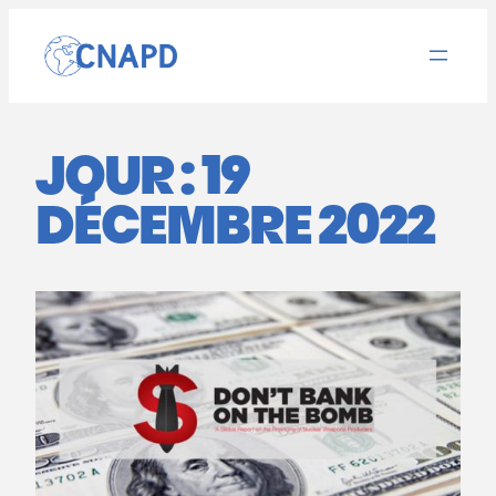
Aller
au
contenu
JOUR :
19
DÉCEMBRE 2022