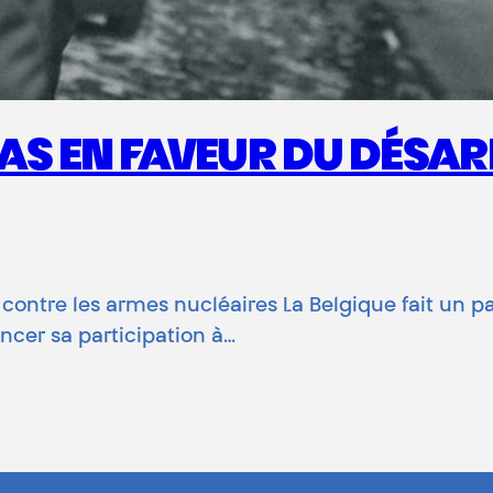
 PAS EN FAVEUR DU DÉS
ontre les armes nucléaires La Belgique fait un 
cer sa participation à…