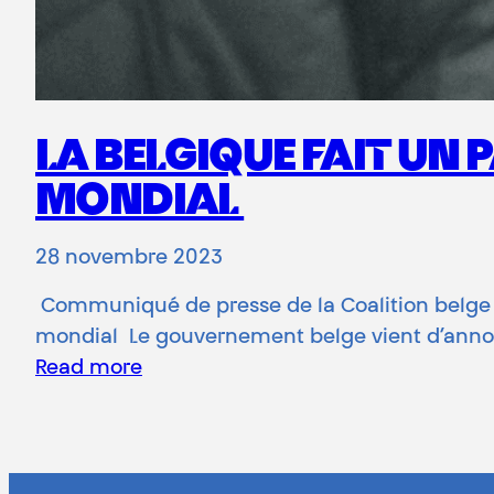
LA BELGIQUE FAIT UN
MONDIAL
28 novembre 2023
Communiqué de presse de la Coalition belge c
mondial Le gouvernement belge vient d’annon
Read more