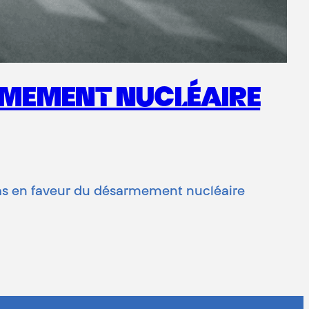
ARMEMENT NUCLÉAIRE
pas en faveur du désarmement nucléaire