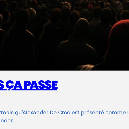
S ÇA PASSE
ésormais qu’Alexander De Croo est présenté comme u
ander…