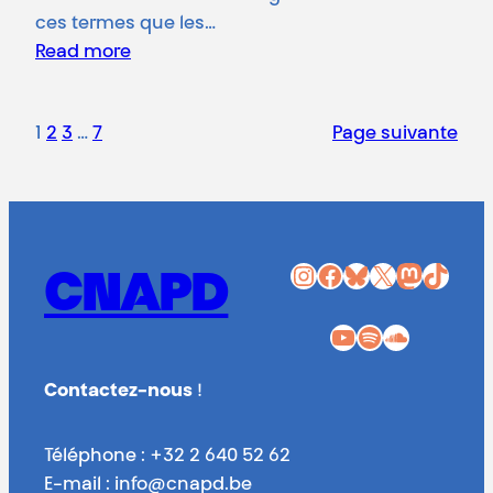
ces termes que les…
Read more
1
2
3
…
7
Page suivante
Instagram
Facebook
Bluesky
X
Mastodon
TikTok
CNAPD
YouTube
Spotify
SoundCloud
Contactez-nous
!
Téléphone : +32 2 640 52 62
E-mail : info@cnapd.be