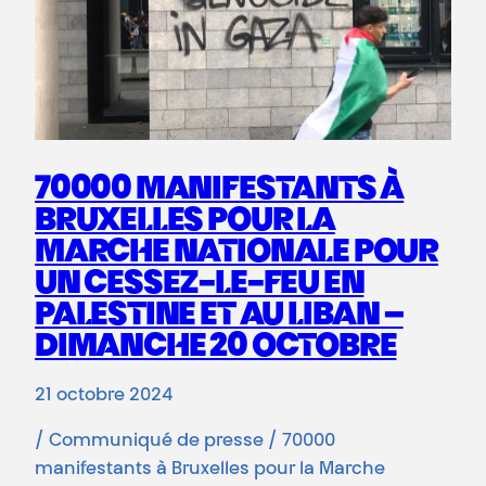
70000 MANIFESTANTS À
BRUXELLES POUR LA
MARCHE NATIONALE POUR
UN CESSEZ-LE-FEU EN
PALESTINE ET AU LIBAN –
DIMANCHE 20 OCTOBRE
21 octobre 2024
/ Communiqué de presse / 70000
manifestants à Bruxelles pour la Marche