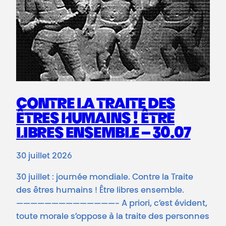
CONTRE LA TRAITE DES
ÊTRES HUMAINS ! ÊTRE
LIBRES ENSEMBLE – 30.07
30 juillet 2026
30 juillet : journée mondiale. Contre la Traite
des êtres humains ! Être libres ensemble.
——————————————- A priori, c’est évident,
toute morale s’oppose à la traite des personnes