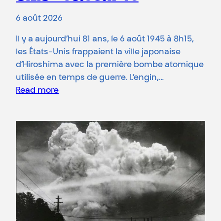
6 août 2026
Il y a aujourd’hui 81 ans, le 6 août 1945 à 8h15,
les États-Unis frappaient la ville japonaise
d’Hiroshima avec la première bombe atomique
utilisée en temps de guerre. L’engin,…
Read more