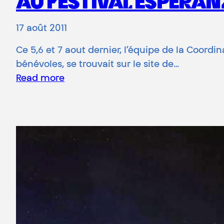
AU FESTIVAL ESPERA
17 août 2011
Ce 5,6 et 7 aout dernier, l’équipe de la Coord
bénévoles, se trouvait sur le site de…
Read more