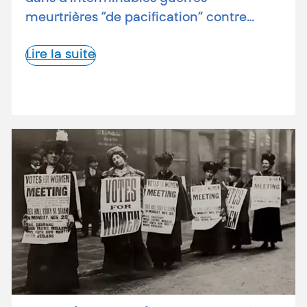
meurtrières “de pacification” contre…
Lire la suite