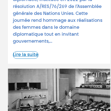
diplomatie, instituée en 2022 par la
résolution A/RES/76/269 de l’Assemblée
générale des Nations Unies. Cette
journée rend hommage aux réalisations
des femmes dans le domaine
diplomatique tout en invitant
gouvernements,…
Lire la suite