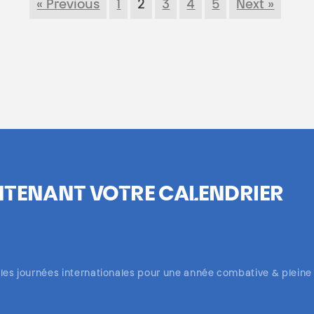
« Previous
1
2
3
4
5
Next »
TENANT VOTRE CALENDRIER
 les journées internationales pour une année combative & pleine