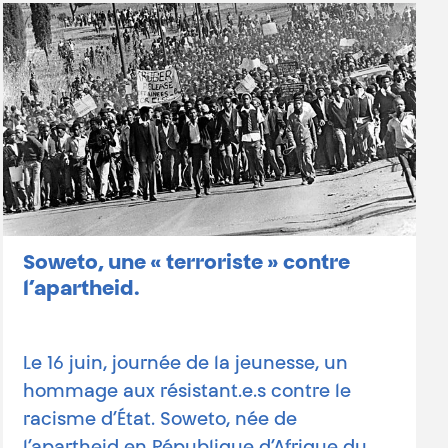
Soweto, une « terroriste » contre
l’apartheid.
Le 16 juin, journée de la jeunesse, un
hommage aux résistant.e.s contre le
racisme d’État. Soweto, née de