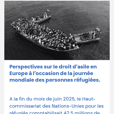
Perspectives sur le droit d’asile en
Europe à l’occasion de la journée
mondiale des personnes réfugiées.
A la fin du mois de juin 2025, le Haut-
commissariat des Nations-Unies pour les
réfugiés comptabilisait 42.5 millions de