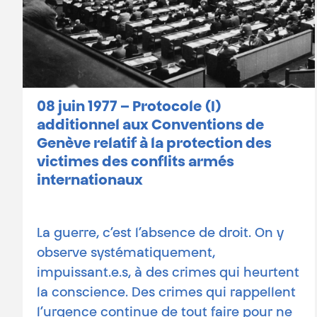
08 juin 1977 – Protocole (I)
additionnel aux Conventions de
Genève relatif à la protection des
victimes des conflits armés
internationaux
La guerre, c’est l’absence de droit. On y
observe systématiquement,
impuissant.e.s, à des crimes qui heurtent
la conscience. Des crimes qui rappellent
l’urgence continue de tout faire pour ne