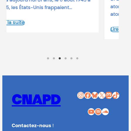
atomiques Le 6 août 1945, une bombe
atomique états-unienne rasait…
Lire la suite
Instagram
Facebook
Bluesky
X
Mastodon
TikTok
CNAPD
YouTube
Spotify
SoundCloud
Contactez-nous
!