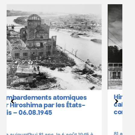
Hiroshima et Nagasaki :
calendrier des
commémorations en Belgique
81 ans depuis les bombardements