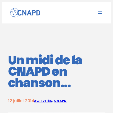
Aller
au
contenu
Un midi de la
CNAPD en
chanson…
12 juillet 2014
ACTIVITÉS
, 
CNAPD