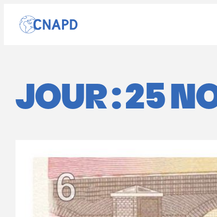
Aller
au
contenu
JOUR :
25 N