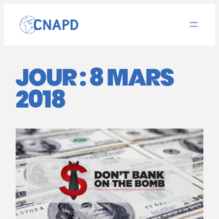
Aller
au
contenu
JOUR :
8 MARS
2018