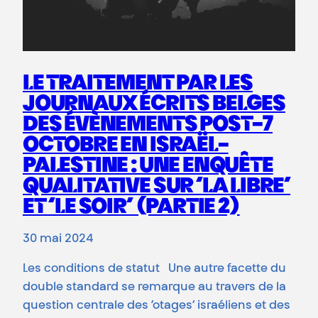
LE TRAITEMENT PAR LES
JOURNAUX ÉCRITS BELGES
DES ÉVÈNEMENTS POST-7
OCTOBRE EN ISRAËL-
PALESTINE : UNE ENQUÊTE
QUALITATIVE SUR ‘LA LIBRE’
ET ‘LE SOIR’ (PARTIE 2)
30 mai 2024
Les conditions de statut Une autre facette du
double standard se remarque au travers de la
question centrale des ‘otages’ israéliens et des