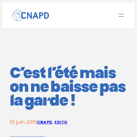
Aller
au
contenu
C’est l’été mais
on ne baisse pas
la garde !
15 juin 2015
CNAPD
, 
EDITO