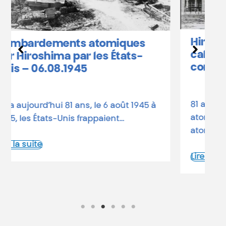
Hiroshima et Nagasaki :
calendrier des
commémorations en Belgique
81 ans depuis les bombardements
atomiques Le 6 août 1945, une bombe
atomique états-unienne rasait…
Lire la suite