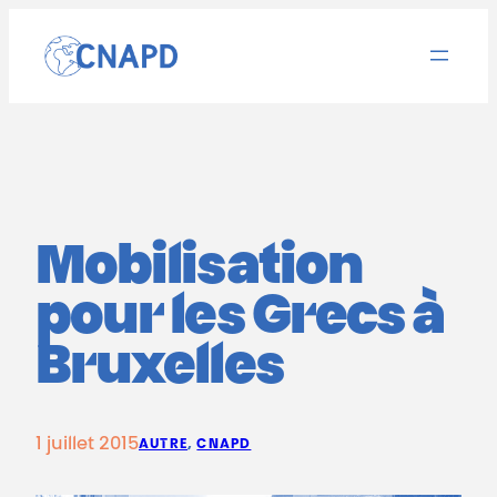
Aller
au
contenu
Mobilisation
pour les Grecs à
Bruxelles
1 juillet 2015
AUTRE
, 
CNAPD