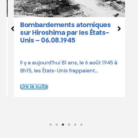
H
Bombardements atomiques
c
sur Hiroshima par les États-
Unis – 06.08.1945
8
Il y a aujourd’hui 81 ans, le 6 août 1945 à
a
8h15, les États-Unis frappaient…
a
Lire la suite
L