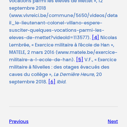
vocations parmi les élèves de Mettet », 12
septembre 2018
(www.vivreici.be/commune/5650/videos/deta
il_le-lieutenant-colonel-villano-espere-
susciter-quelques-vocations-parmi-les-
eleves-de-mettet?videoId=113577).
[4]
Nicolas
Lembrée, « Exercice militaire à l’école de Han »,
MATELE, 2 mars 2016 (www.matele.be/exercice-
militaire-a-l-ecole-de-han).
[5]
V.F., « Exercice
militaire à Nivelles : des otages évacués des
caves du collège »,
La Dernière Heure
, 20
septembre 2018.
[6]
Ibid.
Previous
Next