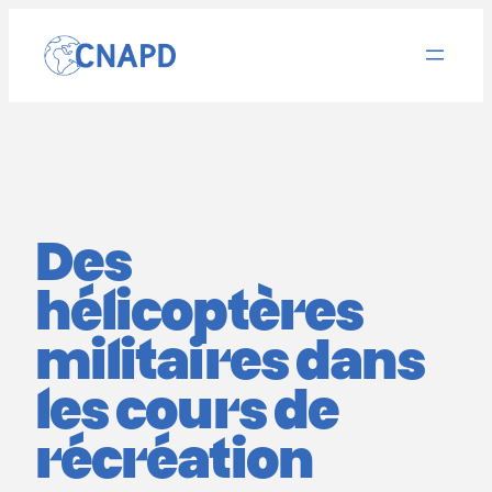
Aller
au
contenu
Des
hélicoptères
militaires dans
les cours de
récréation