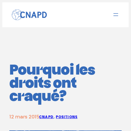
Aller
au
contenu
Pourquoi les
droits ont
craqué?
12 mars 2015
CNAPD
, 
POSITIONS