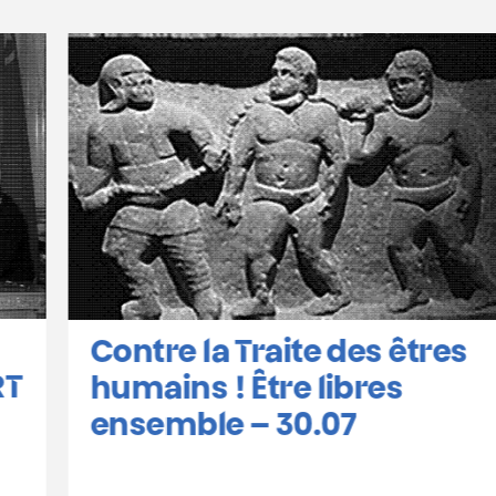
Contre la Traite des êtres
humains ! Être libres
ensemble – 30.07