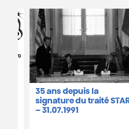
35 ans depuis la
signature du traité START
– 31.07.1991
ie