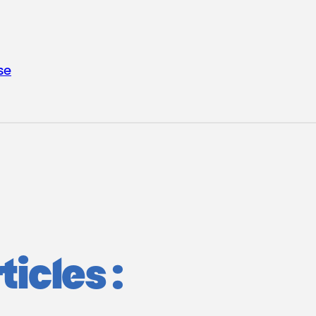
se
icles :