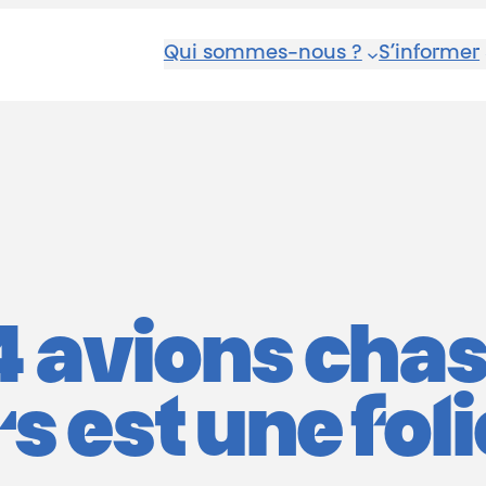
Qui sommes-nous ?
S’informer
34 avions cha
 est une foli