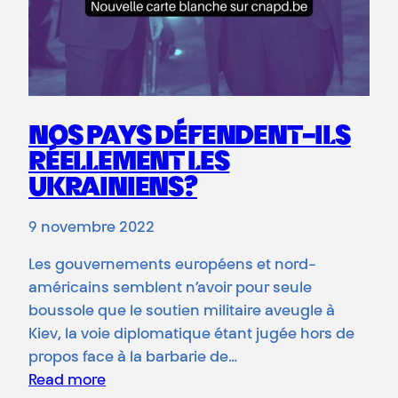
NOS PAYS DÉFENDENT-ILS
RÉELLEMENT LES
UKRAINIENS?
9 novembre 2022
Les gouvernements européens et nord-
américains semblent n’avoir pour seule
boussole que le soutien militaire aveugle à
Kiev, la voie diplomatique étant jugée hors de
propos face à la barbarie de…
Read more