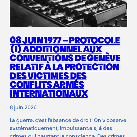
08 JUIN 1977 – PROTOCOLE
(I) ADDITIONNEL AUX
CONVENTIONS DE GENÈVE
RELATIF À LA PROTECTION
DES VICTIMES DES
CONFLITS ARMÉS
INTERNATIONAUX
8 juin 2026
La guerre, c’est l’absence de droit. On y observe
systématiquement, impuissant.e.s, à des
crimes qui heurtent la conscience. Des crimes