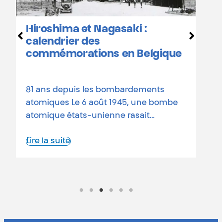
Hiroshima et Nagasaki :
D
calendrier des
o
commémorations en Belgique
a
d
81 ans depuis les bombardements
L
atomiques Le 6 août 1945, une bombe
atomique états-unienne rasait…
Lire la suite