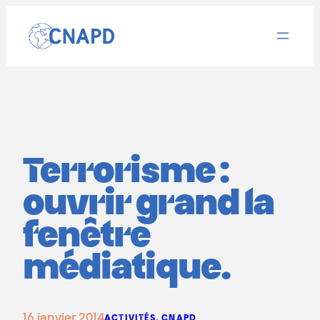
Aller
au
contenu
Terrorisme :
ouvrir grand la
fenêtre
médiatique.
16 janvier 2014
ACTIVITÉS
, 
CNAPD