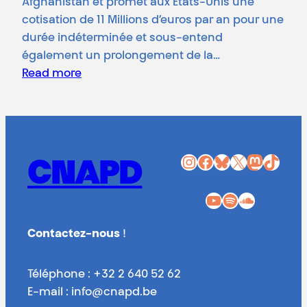
Afghanistan et promet aux États-Unis une
cotisation de 11 Millions d’euros par an pour une
durée indéterminée et sous-entend
également un prolongement de la…
Read more
Instagram
Facebook
Bluesky
X
Mastodon
TikTok
CNAPD
YouTube
Spotify
SoundCloud
Contactez-nous
!
Téléphone : +32 2 640 52 62
E-mail : info@cnapd.be