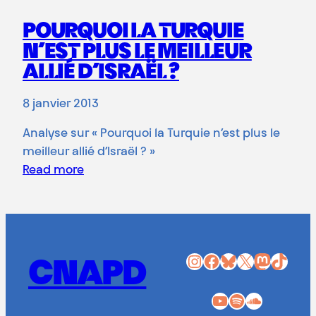
POURQUOI LA TURQUIE
N’EST PLUS LE MEILLEUR
ALLIÉ D’ISRAËL ?
8 janvier 2013
Analyse sur « Pourquoi la Turquie n’est plus le
meilleur allié d’Israël ? »
Read more
Instagram
Facebook
Bluesky
X
Mastodon
TikTok
CNAPD
YouTube
Spotify
SoundCloud