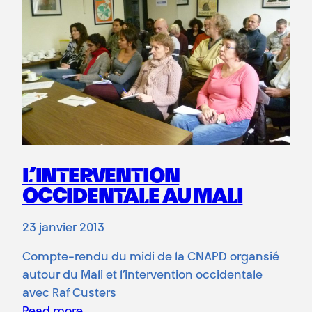
L’INTERVENTION
OCCIDENTALE AU MALI
23 janvier 2013
Compte-rendu du midi de la CNAPD organsié
autour du Mali et l’intervention occidentale
avec Raf Custers
Read more