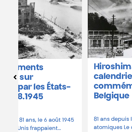
Hiroshima et Nagasaki :
calendrier des
commémorations en
-
Belgique
81 ans depuis les bombardements
1945
atomiques Le 6 août 1945, une bombe