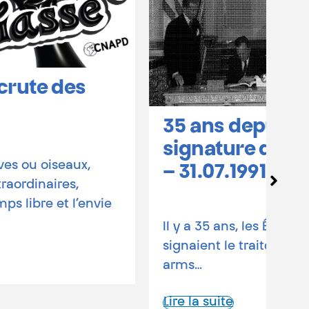
35 ans depuis la
Co
signature du traité START
hu
– 31.07.1991
en
Il y a 35 ans, les États-Unis et l’URSS
30 
signaient le traité START (Strategic
Tra
arms…
en
A…
Lire la suite