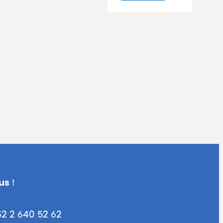
Lir
us
!
32 2 640 52 62