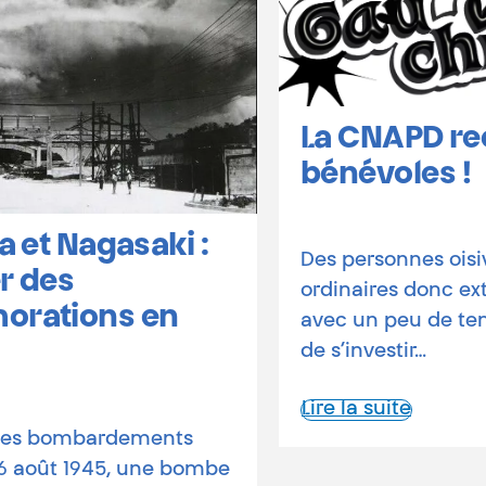
La CNAPD recrute des
bénévoles !
Des personnes oisives ou oiseaux,
ordinaires donc extraordinaires,
avec un peu de temps libre et l’envie
de s’investir…
Lire la suite