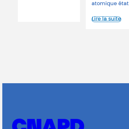
atomique états-unienne rasait…
Lire la suite
CNAPD