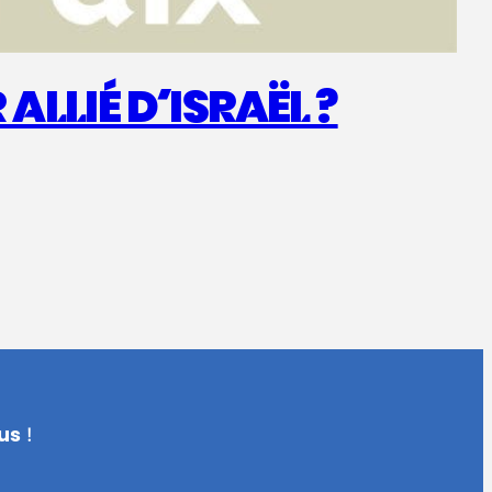
ALLIÉ D’ISRAËL ?
us
!