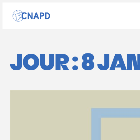
Aller
au
contenu
JOUR :
8 JAN