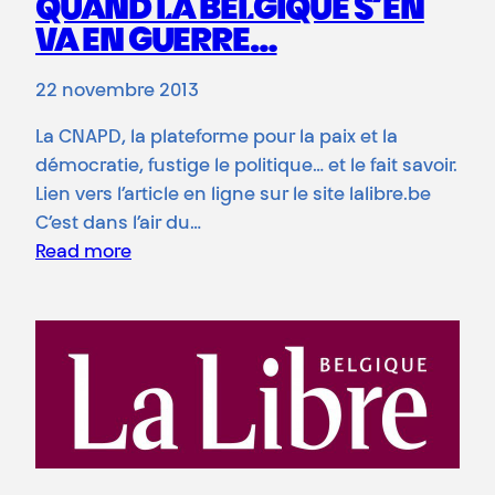
QUAND LA BELGIQUE S’EN
VA EN GUERRE…
22 novembre 2013
La CNAPD, la plateforme pour la paix et la
démocratie, fustige le politique… et le fait savoir.
Lien vers l’article en ligne sur le site lalibre.be
C’est dans l’air du…
Read more