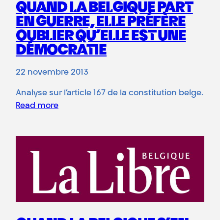
QUAND LA BELGIQUE PART
EN GUERRE, ELLE PRÉFÈRE
OUBLIER QU’ELLE EST UNE
DÉMOCRATIE
22 novembre 2013
Analyse sur l’article 167 de la constitution belge.
Read more