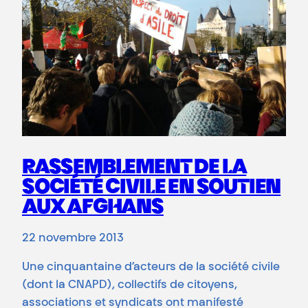
RASSEMBLEMENT DE LA
SOCIÉTÉ CIVILE EN SOUTIEN
AUX AFGHANS
22 novembre 2013
Une cinquantaine d’acteurs de la société civile
(dont la CNAPD), collectifs de citoyens,
associations et syndicats ont manifesté