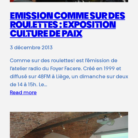
EMISSION COMME SUR DES
ROULETTES : EXPOSITION
CULTURE DE PAIX
3 décembre 2013
Comme sur des roulettes! est l’émission de
l’atelier radio du Foyer Facere. Créé en 1999 et
diffusé sur 48FM à Liège, un dimanche sur deux
de 14 à 15h. Le…
Read more