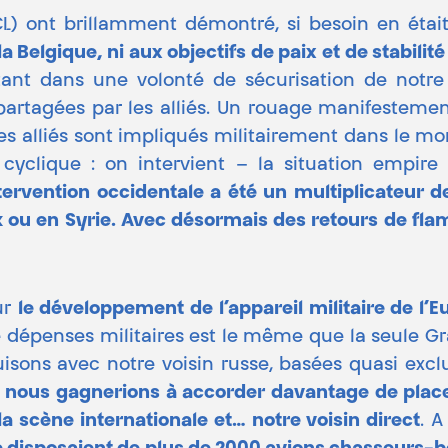
L) ont brillamment démontré, si besoin en étai
 Belgique, ni aux objectifs de paix et de stabili
tant dans une volonté de sécurisation de notre
artagées par les alliés. Un rouage manifestement
 ses alliés sont impliqués militairement dans le
clique : on intervient – la situation empire –
ervention occidentale a été un multiplicateur d
k ou en Syrie. Avec désormais des retours de f
ur
le développement de l’appareil militaire de l’E
e dépenses militaires est le même que la seule G
uisons avec notre voisin russe, basées quasi exc
t
nous gagnerions à accorder davantage de place 
a scène internationale et… notre voisin direct
. A