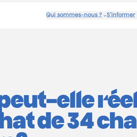
Qui sommes-nous ?
S’informer
 peut-elle ré
achat de 34 c