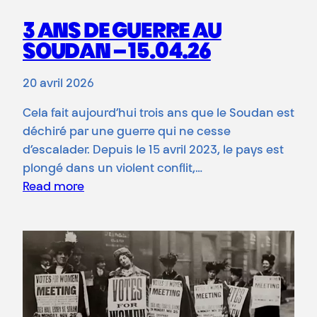
3 ANS DE GUERRE AU
SOUDAN – 15.04.26
20 avril 2026
Cela fait aujourd’hui trois ans que le Soudan est
déchiré par une guerre qui ne cesse
d’escalader. Depuis le 15 avril 2023, le pays est
plongé dans un violent conflit,…
Read more