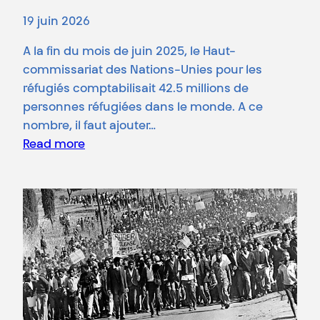
19 juin 2026
A la fin du mois de juin 2025, le Haut-
commissariat des Nations-Unies pour les
réfugiés comptabilisait 42.5 millions de
personnes réfugiées dans le monde. A ce
nombre, il faut ajouter…
Read more