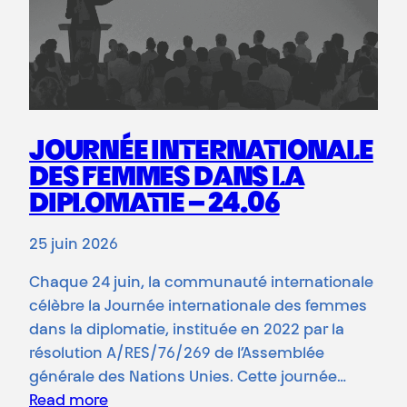
JOURNÉE INTERNATIONALE
DES FEMMES DANS LA
DIPLOMATIE – 24.06
25 juin 2026
Chaque 24 juin, la communauté internationale
célèbre la Journée internationale des femmes
dans la diplomatie, instituée en 2022 par la
résolution A/RES/76/269 de l’Assemblée
générale des Nations Unies. Cette journée…
Read more