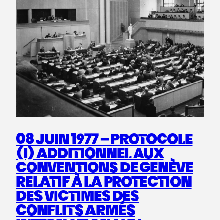
08 JUIN 1977 – PROTOCOLE
(I) ADDITIONNEL AUX
CONVENTIONS DE GENÈVE
RELATIF À LA PROTECTION
DES VICTIMES DES
CONFLITS ARMÉS